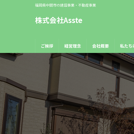
コ
ナ
福岡県中間市の建設事業・不動産事業
ン
ビ
テ
ゲ
株式会社Asste
ン
ー
ツ
シ
へ
ョ
ご挨拶
経営理念
会社概要
私たち
ス
ン
キ
に
ッ
移
プ
動