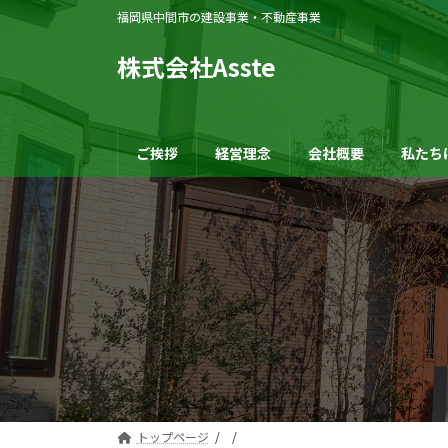
コ
ナ
福岡県中間市の建設事業・不動産事業
ン
ビ
テ
ゲ
株式会社Asste
ン
ー
ツ
シ
へ
ョ
ご挨拶
経営理念
会社概要
私たち
ス
ン
キ
に
ッ
移
プ
動
トップページ