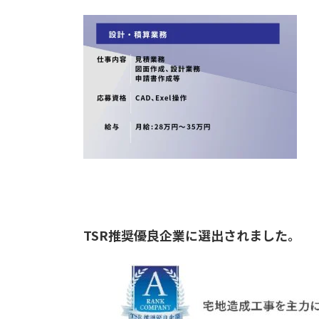
TSR推奨優良企業に選出されました。