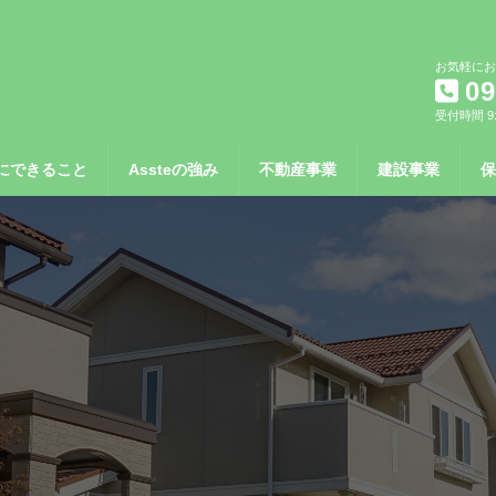
お気軽にお
09
受付時間 9:
にできること
Assteの強み
不動産事業
建設事業
保