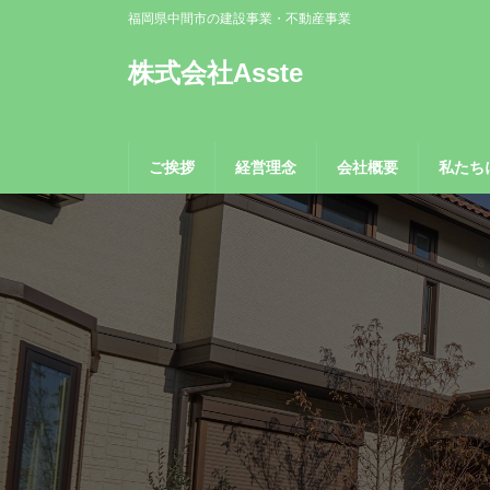
コ
ナ
福岡県中間市の建設事業・不動産事業
ン
ビ
テ
ゲ
株式会社Asste
ン
ー
ツ
シ
へ
ョ
ス
ン
ご挨拶
経営理念
会社概要
私たち
キ
に
ッ
移
プ
動