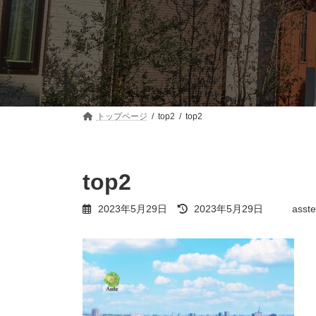
トップページ
top2
top2
top2
最
2023年5月29日
2023年5月29日
asste
終
更
新
日
時
: